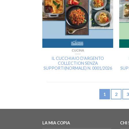
CUCINA
IL CUCCHIAIO D’ARGENTO
COLLECTION SENZA
SUPPORTI(NORMALE) N. 0001/2026
SUP
1
2
3
LA MIA COPIA
CHI