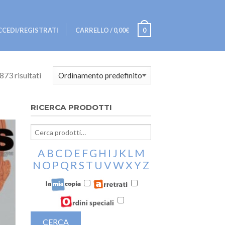
CCEDI/REGISTRATI
CARRELLO
/
0,00€
0
73 risultati
RICERCA PRODOTTI
A
B
C
D
E
F
G
H
I
J
K
L
M
N
O
P
Q
R
S
T
U
V
W
X
Y
Z