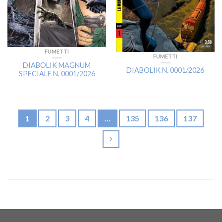
FUMETTI
FUMETTI
DIABOLIK MAGNUM
DIABOLIK N. 0001/2026
SPECIALE N. 0001/2026
1
2
3
4
…
135
136
137