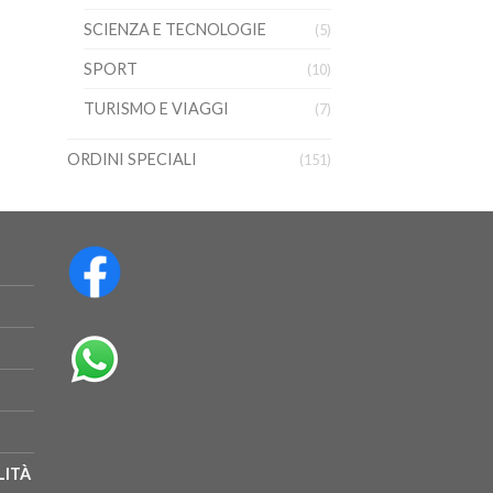
SCIENZA E TECNOLOGIE
(5)
SPORT
(10)
TURISMO E VIAGGI
(7)
ORDINI SPECIALI
(151)
LITÀ