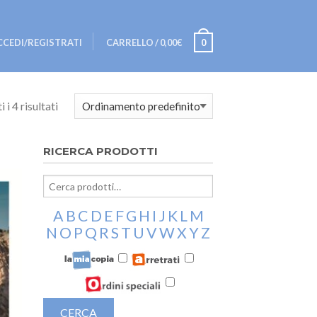
CCEDI/REGISTRATI
CARRELLO
/
0,00€
0
 i 4 risultati
RICERCA PRODOTTI
A
B
C
D
E
F
G
H
I
J
K
L
M
N
O
P
Q
R
S
T
U
V
W
X
Y
Z