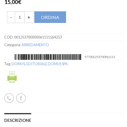
15,00€
ORDINA
COD:
001253700000061111564253
Categoria:
ARREDAMENTO
977001253700961111
Tag:
DOMUS
,
EDITORIALE DOMUS SPA
DESCRIZIONE