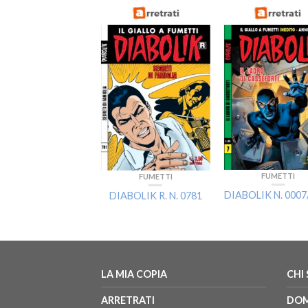
FUMETTI
FUMETTI
FUMETTI
BOLIK SWIISSS N.
DIABOLIK N. 0007
DIABOLIK R. N. 0781
0383
LA MIA COPIA
CHI
ARRETRATI
DOM