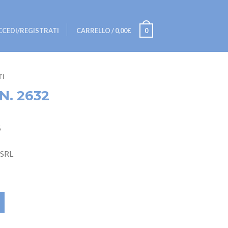
CCEDI/REGISTRATI
CARRELLO
/
0,00€
0
I
N. 2632
5
 SRL