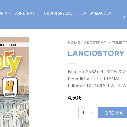
OPIA
ARRETRATI
ORDINI SPECIALI
LA TUA EDICOLA
A
HOME
ARRETRATI
FUMETT
/
/
LANCIOSTORY 
Numero: 2632 del 13/09/202
Periodicità: SETTIMANALE
Editore: EDITORIALE AUREA
4,50€
ORDINA