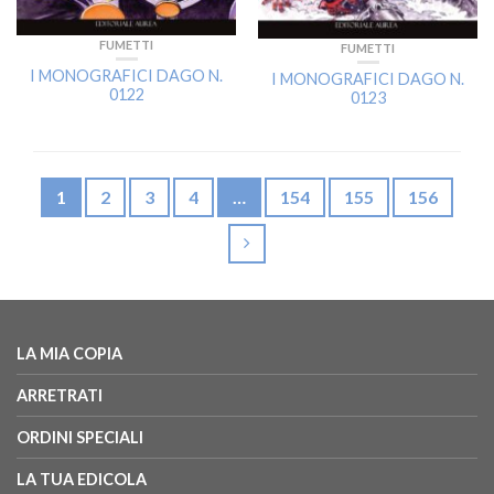
FUMETTI
FUMETTI
I MONOGRAFICI DAGO N.
I MONOGRAFICI DAGO N.
0122
0123
1
2
3
4
…
154
155
156
LA MIA COPIA
ARRETRATI
ORDINI SPECIALI
LA TUA EDICOLA