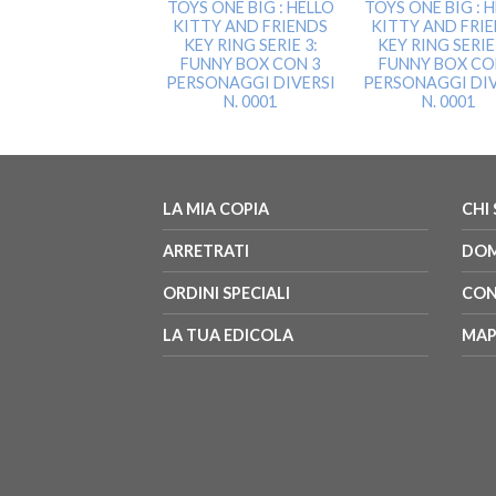
TOYS ONE BIG : HELLO
TOYS ONE BIG : 
KITTY AND FRIENDS
KITTY AND FRI
KEY RING SERIE 3:
KEY RING SERIE 
FUNNY BOX CON 3
FUNNY BOX CO
PERSONAGGI DIVERSI
PERSONAGGI DIV
N. 0001
N. 0001
LA MIA COPIA
CHI
ARRETRATI
DOM
ORDINI SPECIALI
CON
LA TUA EDICOLA
MAP