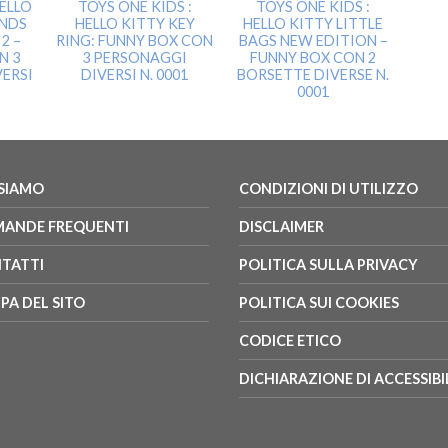
HELLO
TOYS ONE KIDS :
TOYS ONE KIDS :
ENDS
HELLO KITTY KEY
HELLO KITTY LITTLE
2 –
RING: FUNNY BOX CON
BAGS NEW EDITION –
N 3
3 PERSONAGGI
FUNNY BOX CON 2
ERSI
DIVERSI N. 0001
BORSETTE DIVERSE N.
0001
 SIAMO
CONDIZIONI DI UTILIZZO
ANDE FREQUENTI
DISCLAIMER
TATTI
POLITICA SULLA PRIVACY
PA DEL SITO
POLITICA SUI COOKIES
CODICE ETICO
DICHIARAZIONE DI ACCESSIBI