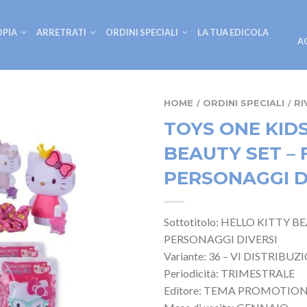
OPIA
ARRETRATI
ORDINI SPECIALI
LA TUA EDICOLA
A
HOME
ORDINI SPECIALI
RI
/
/
TOYS ONE KIDS
BEAUTY SET –
PERSONAGGI DI
Sottotitolo: HELLO KITTY 
PERSONAGGI DIVERSI
Variante: 36 – VI DISTRIBU
Periodicità: TRIMESTRALE
Editore: TEMA PROMOTION