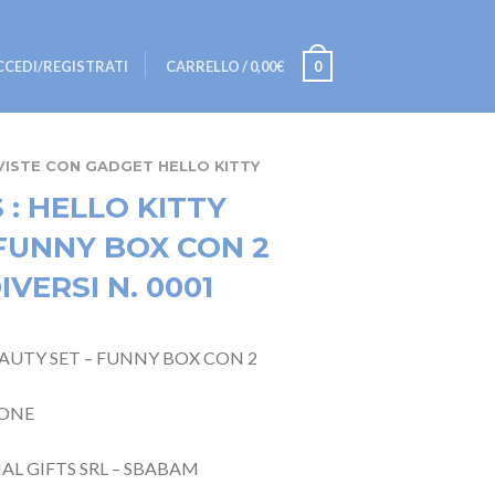
CCEDI/REGISTRATI
CARRELLO
/
0,00€
0
VISTE CON GADGET HELLO KITTY
 : HELLO KITTY
 FUNNY BOX CON 2
VERSI N. 0001
BEAUTY SET – FUNNY BOX CON 2
ZIONE
AL GIFTS SRL – SBABAM