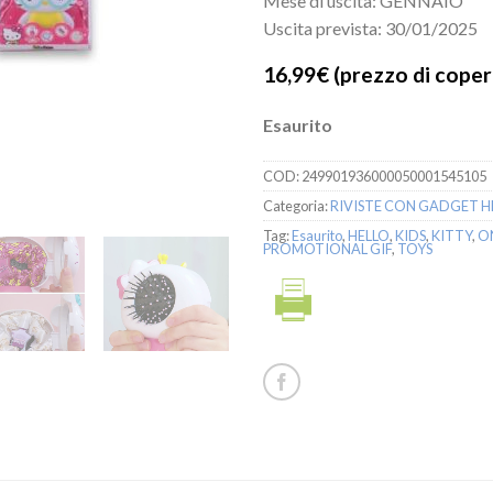
Mese di uscita: GENNAIO
Uscita prevista: 30/01/2025
16,99€
(prezzo di copert
Esaurito
COD:
249901936000050001545105
Categoria:
RIVISTE CON GADGET H
Tag:
Esaurito
,
HELLO
,
KIDS
,
KITTY
,
O
PROMOTIONAL GIF
,
TOYS