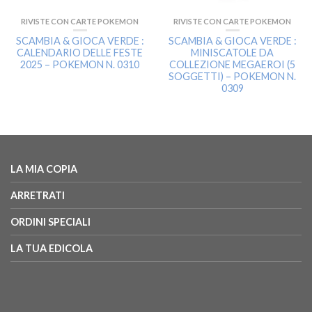
RIVISTE CON CARTE POKEMON
RIVISTE CON CARTE POKEMON
SCAMBIA & GIOCA VERDE :
SCAMBIA & GIOCA VERDE :
CALENDARIO DELLE FESTE
MINISCATOLE DA
2025 – POKEMON N. 0310
COLLEZIONE MEGAEROI (5
SOGGETTI) – POKEMON N.
0309
LA MIA COPIA
ARRETRATI
ORDINI SPECIALI
LA TUA EDICOLA