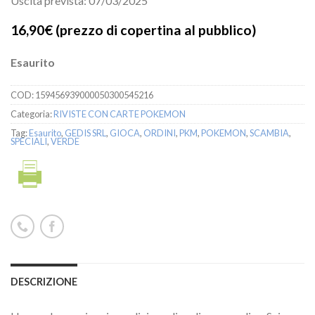
Uscita prevista: 07/03/2025
16,90€
(prezzo di copertina al pubblico)
Esaurito
COD:
159456939000050300545216
Categoria:
RIVISTE CON CARTE POKEMON
Tag:
Esaurito
,
GEDIS SRL
,
GIOCA
,
ORDINI
,
PKM
,
POKEMON
,
SCAMBIA
,
SPECIALI
,
VERDE
DESCRIZIONE