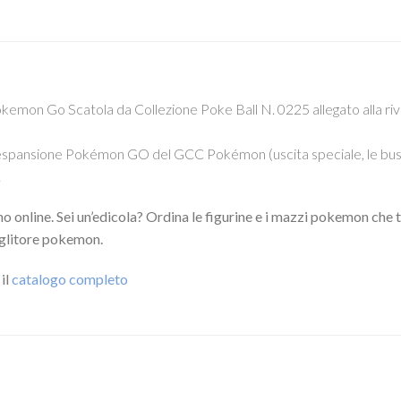
emon Go Scatola da Collezione Poke Ball N. 0225 allegato alla rivi
i espansione Pokémon GO del GCC Pokémon (uscita speciale, le busti
.
online. Sei un’edicola? Ordina le figurine e i mazzi pokemon che tro
coglitore pokemon.
 il
catalogo completo