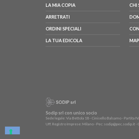
LA MIA COPIA
CHI
ARRETRATI
DOM
ORDINI SPECIALI
CON
LA TUA EDICOLA
MAP
Sodip srl con unico socio
Sede legale: Via Bettola 18 - Cinisello Balsamo - Partit
Uff. Registro Imprese: Milano - Pec: sodip@pec.sodip.it -