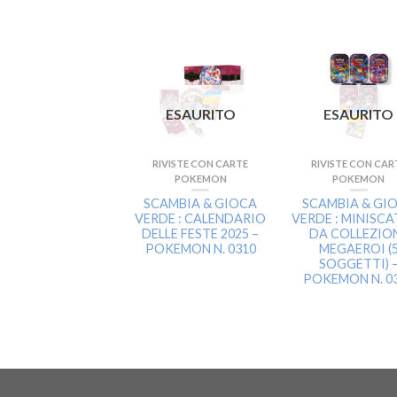
ESAURITO
ESAURITO
ESAURITO
RIVISTE CON CARTE
RIVISTE CON CAR
RIVISTE CON CARTE
POKEMON
POKEMON
POKEMON
SCAMBIA & GIOCA
SCAMBIA & GI
CAMBIA & GIOCA
VERDE : CALENDARIO
VERDE : MINISC
DE : SCARLATTO E
DELLE FESTE 2025 –
DA COLLEZIO
VIOLETTO –
POKEMON N. 0310
MEGAEROI (
EVOLUZIONI
SOGGETTI) 
PRISMATICHE
POKEMON N. 0
INISCATOLE DA
COLLEZIONE (8
SOGGETTI) –
OKEMON N. 0299