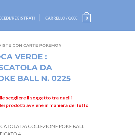
CCEDI/REGISTRATI
CARRELLO
/
0,00€
0
VISTE CON CARTE POKEMON
CA VERDE :
SCATOLA DA
KE BALL N. 0225
scegliere il soggetto tra quelli
 dei prodotti avviene in maniera del tutto
-SCATOLA DA COLLEZIONE POKE BALL
IFICATO 4