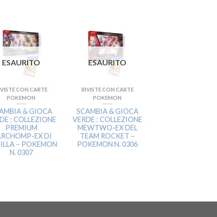
ESAURITO
ESAURITO
ESAURITO
IVISTE CON CARTE
RIVISTE CON CARTE
RIVISTE CON CART
POKEMON
POKEMON
POKEMON
AMBIA & GIOCA
SCAMBIA & GIOCA
SCAMBIA & GIO
DE : COLLEZIONE
VERDE : COLLEZIONE
VERDE : SCATOLE
PREMIUM
MEWTWO-EX DEL
COLLEZIONE
RCHOMP-EX DI
TEAM ROCKET –
LEGGENDE SOVR
ILLA – POKEMON
POKEMON N. 0306
(2 SOGGETTI) 
N. 0307
POKEMON N. 03