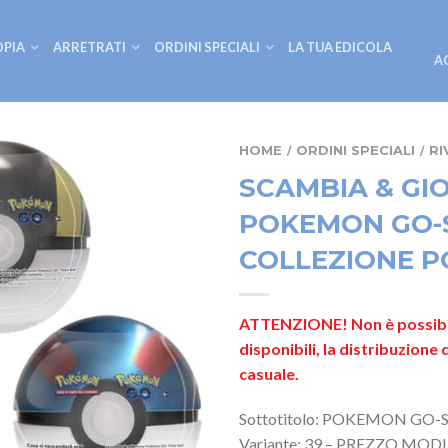
OPIA
ARRETRATI
ORDINI SPECIALI
LA TUA EDICOLA
A
HOME
ORDINI SPECIALI
RI
/
/
SCAMBIA & GIO
POKEMON GO-
COLLEZIONE PO
ATTENZIONE! Non è possibile 
disponibili, la distribuzione
casuale.
Sottotitolo: POKEMON GO
Variante: 39 – PREZZO MOD