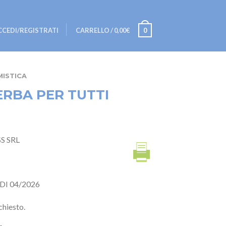
CCEDI/REGISTRATI
CARRELLO
/
0,00€
0
MISTICA
ERBA PER TUTTI
SS SRL
DI 04/2026
chiesto.