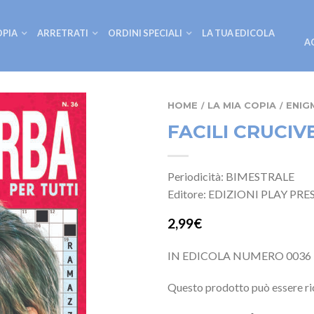
OPIA
ARRETRATI
ORDINI SPECIALI
LA TUA EDICOLA
A
HOME
LA MIA COPIA
ENIG
/
/
FACILI CRUCIV
Periodicità: BIMESTRALE
Editore: EDIZIONI PLAY PRE
2,99€
IN EDICOLA NUMERO 0036 
Questo prodotto può essere ri