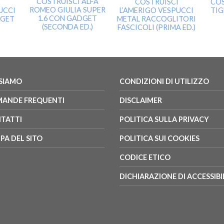
COSTRUISCI ALFA
I
COSTRUISCI
COS
ROMEO GIULIA SUPER
UCCI
L’AMERIGO VESPUCCI
TIG
1.6 CON GADGET
DGET
METAL RACCOGLITORI
(SECONDA ED.)
FASCICOLI (PRIMA ED.)
 SIAMO
CONDIZIONI DI UTILIZZO
ANDE FREQUENTI
DISCLAIMER
TATTI
POLITICA SULLA PRIVACY
PA DEL SITO
POLITICA SUI COOKIES
CODICE ETICO
DICHIARAZIONE DI ACCESSIBI