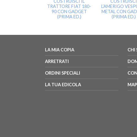
COSTRUISCI IL
COSTRUISC
TRATTORE FIAT 180-
L’AMERIGO VESP
90 CON GADGET
METAL CON GA
(PRIMA ED.)
(PRIMA ED.)
LA MIA COPIA
CHI
ARRETRATI
DOM
ORDINI SPECIALI
CON
LA TUA EDICOLA
MAP