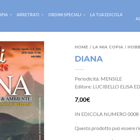
OPIA
ARRETRATI
ORDINI SPECIALI
LA TUA EDICOLA
A
HOME
LA MIA COPIA
HOBB
/
/
DIANA
Periodicità: MENSILE
Editore: LUCIBELLO ELISA E
7,00€
IN EDICOLA NUMERO 0008 
Questo prodotto può essere ri