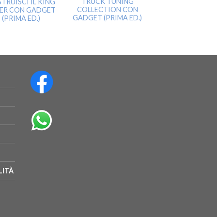
TRUCK TUNING
TRUISCI IL KING
AEREI DELLA I
COLLECTION CON
ER CON GADGET
GUERRA MONDI
GADGET (PRIMA ED.)
(PRIMA ED.)
CON GADGET (P
ED.)
LITÀ