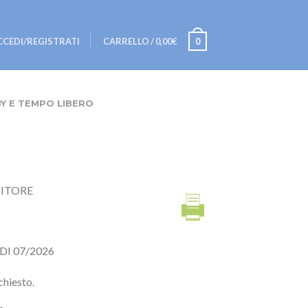
CCEDI/REGISTRATI
CARRELLO
/
0,00€
0
Y E TEMPO LIBERO
DITORE
DI 07/2026
chiesto.