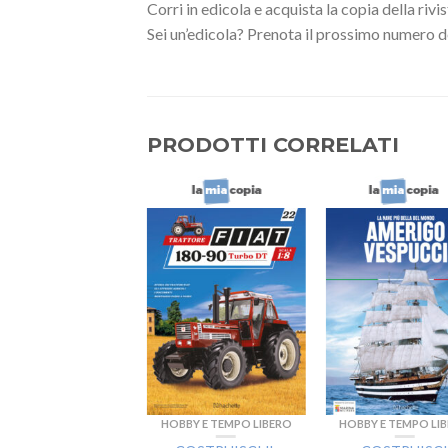
Corri in edicola e acquista la copia della rivis
Sei un’edicola? Prenota il prossimo numero del
PRODOTTI CORRELATI
BBY E TEMPO LIBERO
HOBBY E TEMPO LIBERO
HOBBY E TEMPO LI
FAR DA SE’