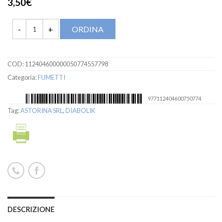
3,50€
ORDINA
COD:
112404600000050774557798
Categoria:
FUMETTI
977112404600750774
Tag:
ASTORINA SRL
,
DIABOLIK
DESCRIZIONE