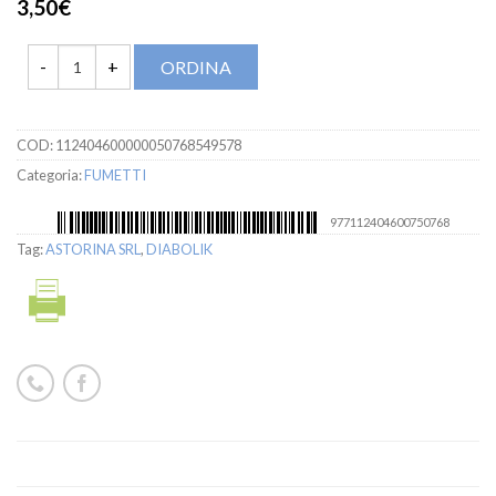
3,50€
ORDINA
COD:
112404600000050768549578
Categoria:
FUMETTI
977112404600750768
Tag:
ASTORINA SRL
,
DIABOLIK