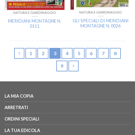
NATURA E GIARDINAGGIO
NATURA E GIARDINAGGIO
GLI SPECIALI DI MERIDIANI
MERIDIANI MONTAGNE N.
MONTAGNE N. 0026
0111
1
2
3
4
5
6
7
8
9
LA MIA COPIA
ARRETRATI
ORDINI SPECIALI
LA TUA EDICOLA